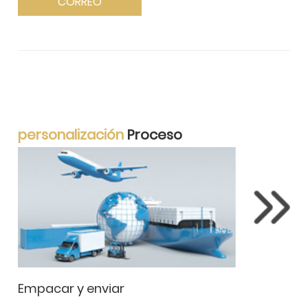
personalización
Proceso
r y enviar
Producció