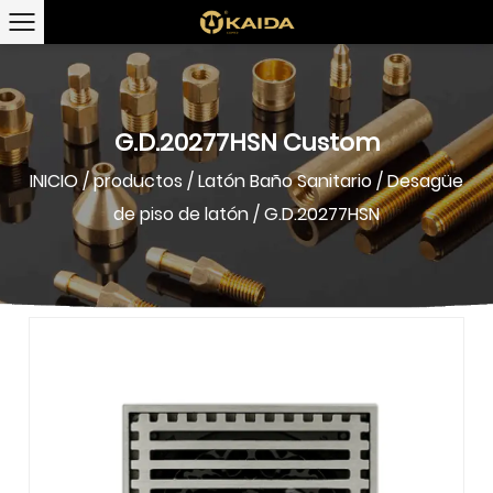
G.D.20277HSN Custom
INICIO
/
productos
/
Latón Baño Sanitario
/
Desagüe
de piso de latón
/
G.D.20277HSN