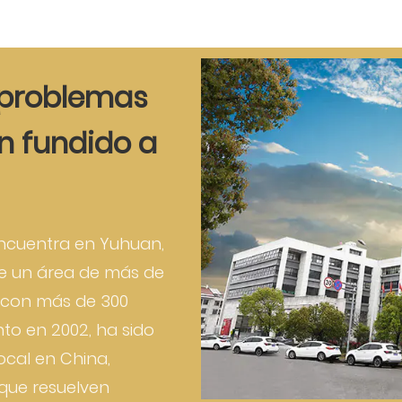
 problemas
ón fundido a
encuentra en Yuhuan,
re un área de más de
 con más de 300
to en 2002, ha sido
local en China,
que resuelven