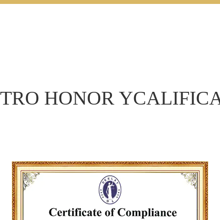
tes. Kaida es una de
ufacturers
and
y
, ofrecemos
 piezas de cobre.
roductos de baño,
gar, productos de
TRO HONOR Y
CALIFIC
 estatuas de cobre,
onalizadas. Después
 ha convertido en
a en fundición a
cliente primero, la
innovación,
iente y la calidad
r con clientes de