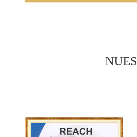
problemas de fabricación desafian
las
China Autopartes de latón man
custom Autopartes de latón factor
principalmente fundición y forja de
Sus tipos de productos incluyen p
productos de ferretería para el ho
NUES
cuproníquel, accesorios eléctricos,
accesorios de cobre y piezas pers
de décadas de desarrollo, Kaida se
una empresa moderna especializad
presión de cobre. El principio es el 
calidad primero, impulsado por la 
anteponemos las necesidades del cl
del producto, y esperamos coopera