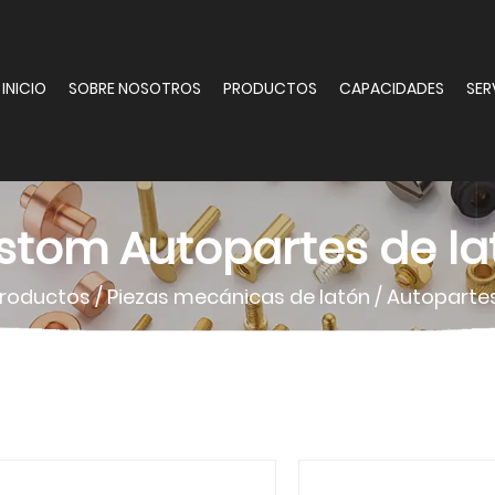
INICIO
SOBRE NOSOTROS
PRODUCTOS
CAPACIDADES
SER
stom Autopartes de la
roductos
/
Piezas mecánicas de latón
/
Autopartes