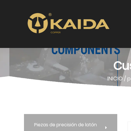
Cu
INICIO
/
p
Piezas de precisión de latón