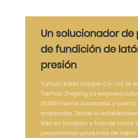
Un solucionador de
de fundición de lat
presión
Yuhuan Kaida Copper Co., Ltd. se 
Taizhou, Zhejiang. La empresa cub
35.000 metros cuadrados y cuenta
empleados. Desde su establecimien
líder en fundición y forja de cobre 
proporcionyo productos de metal 