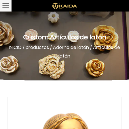
Custom Artículos de latón
INICIO
/
productos
/
Adorno de latón
/
Artículos de
latón