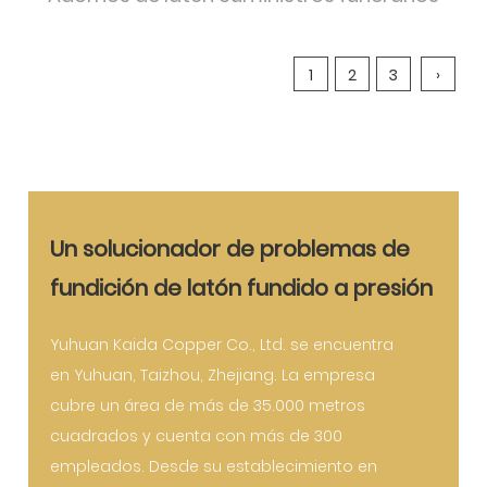
1
2
3
›
Un solucionador de problemas de
fundición de latón fundido a presión
Yuhuan Kaida Copper Co., Ltd. se encuentra
en Yuhuan, Taizhou, Zhejiang. La empresa
cubre un área de más de 35.000 metros
cuadrados y cuenta con más de 300
empleados. Desde su establecimiento en