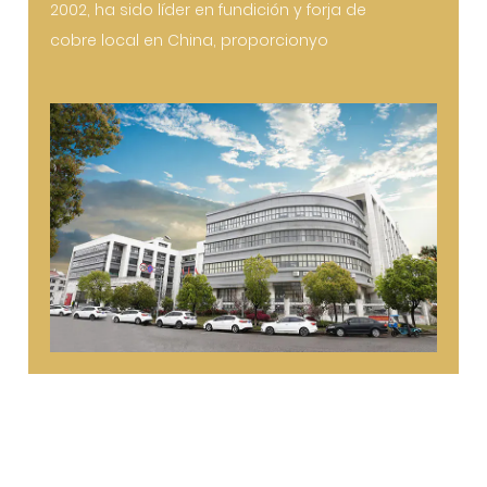
2002, ha sido líder en fundición y forja de
cobre local en China, proporcionyo
productos de metal que resuelven problemas
de fabricación desafiantes. Kaida es una de
las
China Artículos de latón manufacturers
and
custom Artículos de latón factory
,
ofrecemos principalmente fundición y forja de
piezas de cobre. Sus tipos de productos
incluyen productos de baño, productos de
ferretería para el hogar, productos de
cuproníquel, accesorios eléctricos, estatuas
de cobre, accesorios de cobre y piezas
personalizadas. Después de décadas de
desarrollo, Kaida se ha convertido en una
empresa moderna especializada en fundición
a presión de cobre. El principio es el cliente